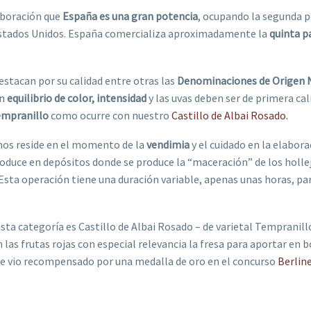
aboración que
España es una gran potencia
, ocupando la segunda p
Estados Unidos. España comercializa aproximadamente la
quinta p
stacan por su calidad entre otras las
Denominaciones de Origen Na
un
equilibrio de color, intensidad
y las uvas deben ser de primera cal
empranillo
como ocurre con nuestro
Castillo de Albai Rosado.
inos reside en el momento de la
vendimia
y el cuidado en la elabora
oduce en depósitos donde se produce la “maceración” de los hollej
Esta operación tiene una duración variable, apenas unas horas, para
sta categoría es Castillo de Albai Rosado – de varietal Tempranillo
n las frutas rojas con especial relevancia la fresa para aportar en
 se vio recompensado por una medalla de oro en el concurso
Berlin