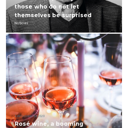
those who do not let
themselves be surprised
Noticias
1 de October de 2020
Rosé wine, a booming