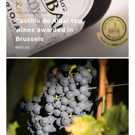
9 de October de 2020
Castillo de Albai top
wines awarded in
Brussels
Noticias